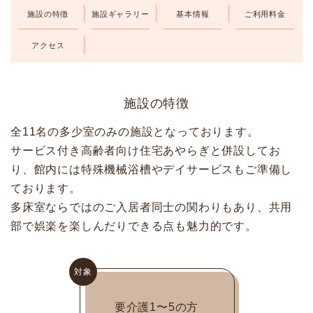
施設の
特徴
施設
ギャラリー
基本情報
ご利用
料金
LINE
メールフォーム
083-242-2000
アクセス
施設の特徴
全11名の多少室のみの施設となっております。
サービス付き高齢者向け住宅あやらぎと併設してお
り、館内には特殊機械浴槽やデイサービスもご準備し
ております。
多床室ならではのご入居者同士の関わりもあり、共用
部で娯楽を楽しんだりできる点も魅力的です。
対象
要介護1〜5の方