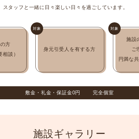
、スタッフと一緒に日々楽しい日々を過ごしています。
対象
対象
施設
5の方
身元引受人を有する方
ご
要相談）
円満な
敷金・礼金・保証金0円
完全個室
施設ギャラリー