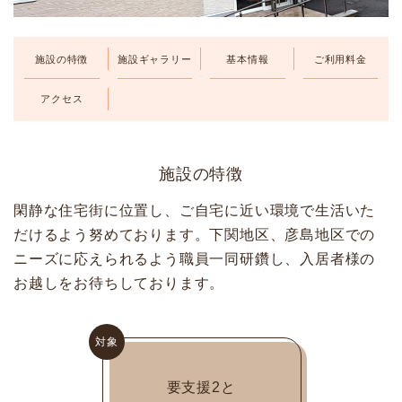
LINE
メールフォーム
083-242-2000
施設の
特徴
施設
ギャラリー
基本情報
ご利用
料金
アクセス
施設の特徴
閑静な住宅街に位置し、ご自宅に近い環境で生活いた
だけるよう努めております。下関地区、彦島地区での
ニーズに応えられるよう職員一同研鑽し、入居者様の
お越しをお待ちしております。
対象
要支援2と