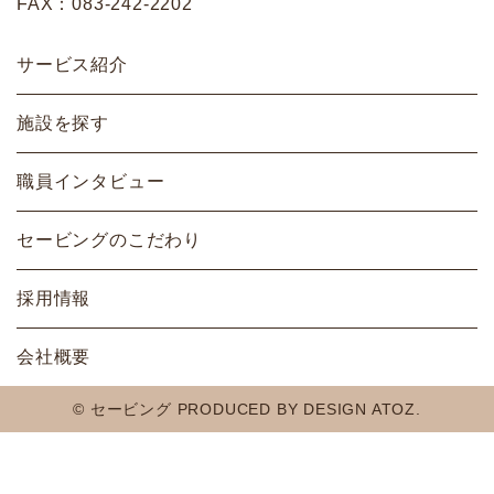
FAX：083-242-2202
LINE
メールフォーム
083-242-2000
サービス紹介
施設を探す
職員インタビュー
セービングのこだわり
採用情報
会社概要
© セービング
PRODUCED BY DESIGN ATOZ.