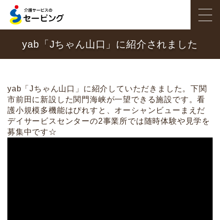
yab「Jちゃん山口」に紹介されました
ホーム
サービス紹介
yab「Jちゃん山口」に紹介していただきました。下関
施設を探す
市前田に新設した関門海峡が一望できる施設です。看
護小規模多機能はぴれすと、オーシャンビューまえだ
職員インタビュー
デイサービスセンターの2事業所では随時体験や見学を
募集中です☆
セービングのこだわり
採用情報
会社概要
お問い合わせ